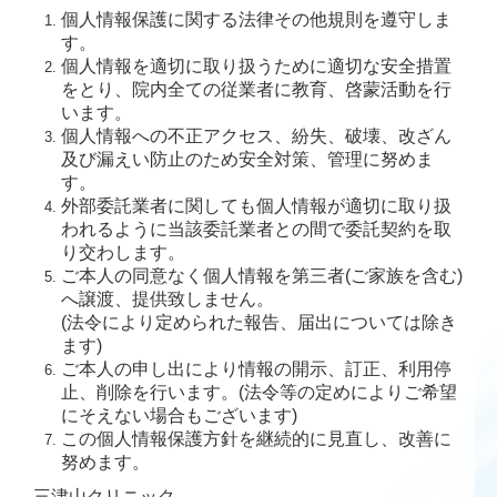
個人情報保護に関する法律その他規則を遵守しま
す。
個人情報を適切に取り扱うために適切な安全措置
をとり、院内全ての従業者に教育、啓蒙活動を行
います。
個人情報への不正アクセス、紛失、破壊、改ざん
及び漏えい防止のため安全対策、管理に努めま
す。
外部委託業者に関しても個人情報が適切に取り扱
われるように当該委託業者との間で委託契約を取
り交わします。
ご本人の同意なく個人情報を第三者(ご家族を含む)
へ譲渡、提供致しません。
(法令により定められた報告、届出については除き
ます)
ご本人の申し出により情報の開示、訂正、利用停
止、削除を行います。(法令等の定めによりご希望
にそえない場合もございます)
この個人情報保護方針を継続的に見直し、改善に
努めます。
三津山クリニック